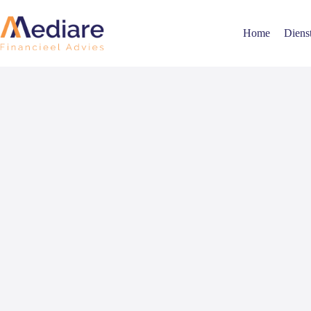
Ga
naar
de
Home
Diens
inhoud